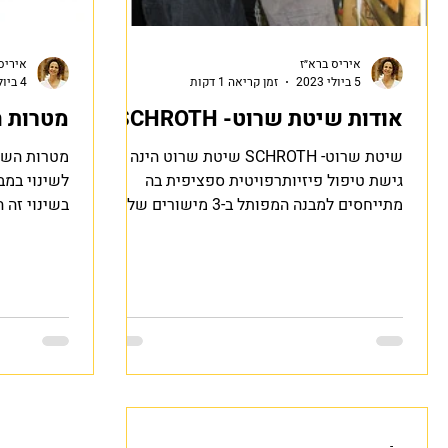
איריס ברא״ז
איריס
5 ביולי 2023
זמן קריאה 1 דקות
4 ביולי 2023
אודות שיטת שרוט- SCHROTH
מטרות 
שיטת שרוט- SCHROTH שיטת שרוט הינה
מטרות השי
גישת טיפול פיזיותרפויטית ספציפית בה
לשינוי במב
מתייחסים למבנה המפותל ב-3 מישורים של
בשינוי זה 
עמוד השדרה מבחינה אנטומית,...
משיגים גם 
-