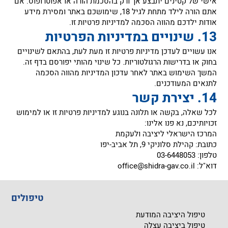
אישי של קטינים יתבצע אך ורק בהסכמת הורה או אפוטרופוס. אם
אתם הורה לילד מתחת לגיל 18, שימושכם באתר ומסירת מידע
אודות ילדכם מהווה הסכמה למדיניות פרטיות זו.
‏אנו עשויים לעדכן מדיניות פרטיות זו מעת לעת, בהתאם לשינויים
בחוק או בדרישות הרגולטוריות. כל שינוי מהותי יפורסם בדף זה.
המשך השימוש באתר לאחר עדכון המדיניות מהווה הסכמה
לתנאים המעודכנים.
‏לכל שאלה, בקשה או תלונה בנוגע למדיניות פרטיות זו או למימוש
זכויותיכם, נא פנו אלינו:
‏המרכז הישראלי ליציבה ולעקמת
‏כתובת: קהילת סלוניקי 9, תל אביב-יפו
‏טלפון: 03-6448053
‏דוא"ל:
office@shidra-gav.co.il
טיפולים
טיפול היציבה המודעת
טיפול ביציבה עצלה