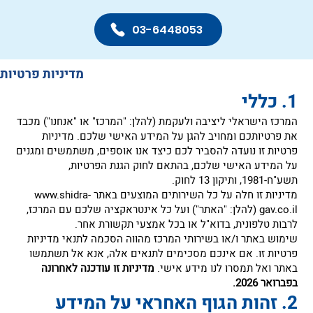
03-6448053
‏מדיניות פרטיות
המרכז הישראלי ליציבה ולעקמת (להלן: "המרכז" או "אנחנו") מכבד
את פרטיותכם ומחויב להגן על המידע האישי שלכם. מדיניות
פרטיות זו נועדה להסביר לכם כיצד אנו אוספים, משתמשים ומגנים
על המידע האישי שלכם, בהתאם לחוק הגנת הפרטיות,
תשע"ח-1981, ותיקון 13 לחוק.
‏מדיניות זו חלה על כל השירותים המוצעים באתר
www.shidra-
gav.co.il
(להלן: "האתר") ועל כל אינטראקציה שלכם עם המרכז,
לרבות טלפונית, בדוא"ל או בכל אמצעי תקשורת אחר.
‏שימוש באתר ו/או בשירותי המרכז מהווה הסכמה לתנאי מדיניות
פרטיות זו. אם אינכם מסכימים לתנאים אלה, אנא אל תשתמשו
באתר ואל תמסרו לנו מידע אישי.
מדיניות זו עודכנה לאחרונה
בפברואר 2026.