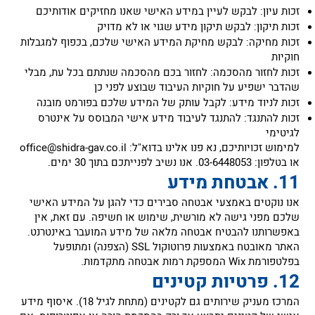
‏זכות עיון: לבקש לעיין במידע האישי שאנו מחזיקים אודותיכם
‏זכות תיקון: לבקש תיקון מידע שגוי או לא מדויק
‏זכות מחיקה: לבקש מחיקת המידע האישי שלכם, בכפוף למגבלות
חוקיות
‏זכות לחזור מהסכמה: לחזור בכם מהסכמה שנתתם בכל עת, מבלי
שהדבר ישפיע על חוקיות העיבוד שבוצע לפני כן
‏זכות לניוד מידע: לקבל עותק של המידע שלכם בפורמט מובנה
‏זכות להתנגד: להתנגד לעיבוד מידע אישי המבוסס על אינטרס
לגיטימי
‏למימוש זכויותיכם, נא פנו אלינו בדוא"ל:
office@shidra-gav.co.il
או בטלפון: 03-6448053. אנו נשיב לפנייתכם בתוך 30 ימים.
‏אנו נוקטים באמצעי אבטחה סבירים כדי להגן על המידע האישי
שלכם מפני גישה לא מורשית, שימוש או חשיפה. עם זאת, אין
באפשרותנו להבטיח אבטחה מלאה של מידע המועבר באינטרנט.
‏האתר מאובטח באמצעות פרוטוקול SSL (הצפנה) ומתופעל
בפלטפורמת Wix המספקת רמות אבטחה מתקדמות.
‏המרכז מעניק שירותים גם לקטינים (מתחת לגיל 18). איסוף מידע