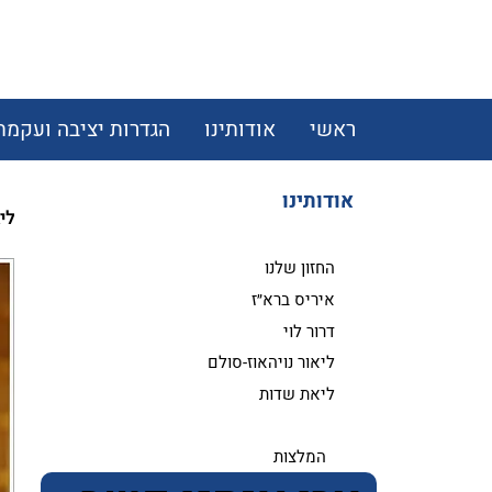
ראשי
אודותינו
הגדרות יציבה ועקמת
אודותינו
לי
החזון שלנו
איריס ברא״ז
דרור לוי
ליאור נויהאוז-סולם
ליאת שדות
המלצות