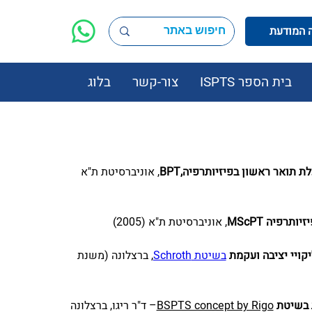
בית הספר ISPTS
צור-קשר
בלוג
 תואר ראשון בפיזיותרפיה,BPT
, אוניברסיטת ת"א 
תרפיה MScPT
, אוניברסיטת ת"א (2005)
קויי יציבה ועקמת
בשיטת Schroth
, ברצלונה (משנת 
 בשיטת 
BSPTS concept by Rigo
– ד"ר ריגו, ברצלונה 