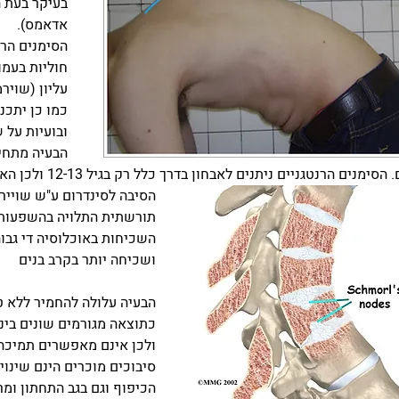
בעיקר בעת 
אדאמס).
הסימנים הרנ
עליון (שוירמן סוג 2) ,וזווית כיפוף
כמו כן יתכנ
ובועיות על שם schmorel בתוך גופ
הבעיה מתחיל
סימנים הרנטגניים ניתנים לאבחון בדרך כלל רק בגיל 12-13 ולכן האבחון הקליני מאוד חשוב בגיל צעיר.
הסיבה לסינדרום ע"ש שויירמ
תורשתית התלויה בהשפעות 
ושכיחה יותר בקרב בנים
הבעיה עלולה להחמיר ללא ט
כתוצאה מגורמים שונים ביני
ולכן אינם מאפשרים תמיכה 
הכיפוף וגם בגב התחתון ומר