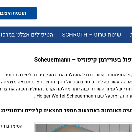
תוכנית היציבה המודעת
שיטת שרוט – SCHROTH
הטיפולים אצלנו במרכז
ול בשויירמן קיפוזיס – Scheuermann
וי התפתחותי אשר גורם להתעגלות הגב כמעין גיבנת וליציבה כפופה.
ה זה אשר בא לידי ביטוי במבט על הגוף מהצד, נוצר כתוצאה מצמיחה
ורי של עמוד השדרה גבוה יותר מחלקו הקדמי. החוליה משנה את צורת
נקראת על שם Holger Werfel Scheuermann .
יה מאובחנת באמצעות מספר ממצאים קליניים ורנטגניים:
הסימנים הקל