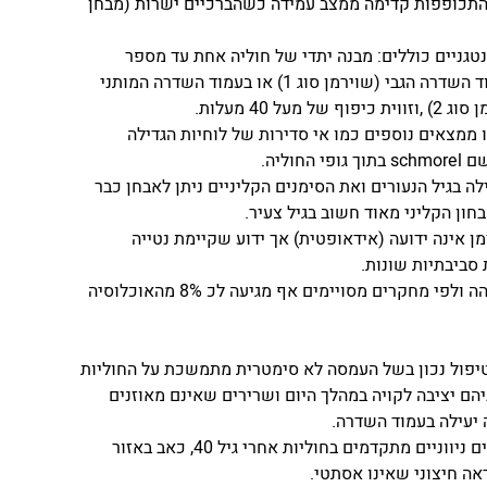
התכופפות קדימה ממצב עמידה כשהברכיים ישרות (מבחן 
טגניים כוללים: מבנה יתדי של חוליה אחת עד מספר 
חוליות בעמוד השדרה הגבי (שוירמן סוג 1) או בעמוד השדרה המותני 
 של מעל 40 מעלות.
ו ממצאים נוספים כמו אי סדירות של לוחיות הגדילה 
י החוליה.
ה בגיל הנעורים ואת הסימנים הקליניים ניתן לאבחן כבר 
ן אינה ידועה (אידאופטית) אך ידוע שקיימת נטייה 
סביבתיות שונות.
השכיחות באוכלוסיה די גבוהה ולפי מחקרים מסויימים אף מגיעה לכ 8% מהאוכלוסיה 
יפול נכון בשל העמסה לא סימטרית מתמשכת על החוליות 
הם יציבה לקויה במהלך היום ושרירים שאינם מאוזנים 
יעילה בעמוד השדרה.
סיבוכים מוכרים הינם שינויים ניווניים מתקדמים בחוליות אחרי גיל 40, כאב באזור 
אה חיצוני שאינו אסתטי.